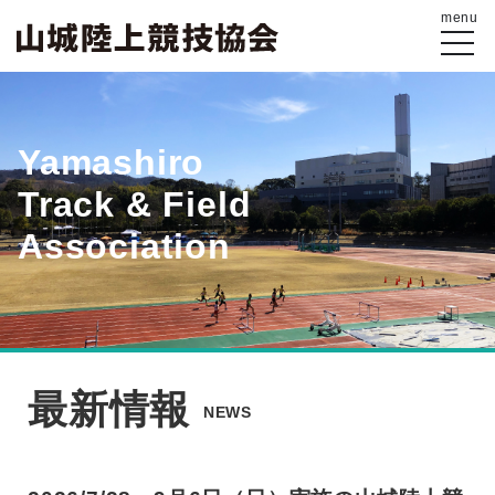
menu
Yamashiro
Track & Field
Association
最新情報
NEWS