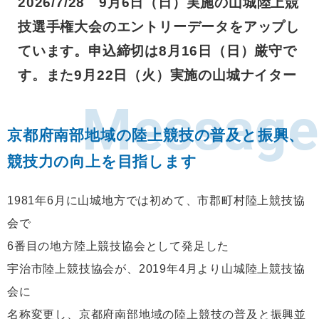
2026/7/28 9月6日（日）実施の山城陸上競
技選手権大会のエントリーデータをアップし
ています。申込締切は8月16日（日）厳守で
す。また9月22日（火）実施の山城ナイター
記録会の申込データをアップしました。今年
Message
度は中学生男女の3000ｍを夕方に実施しま
京都府南部地域の陸上競技の普及と振興、
す。申込締切は9月1日（火）です。
競技力の向上を目指します
2026/6/8 2026山城地方陸上競技大会決勝
1981年6月に山城地方では初めて、市郡町村陸上競技協
一覧の高校一般男子100mは昨年の大会で予
会で
選で復興アスリートクラブの森川雄太選手が
6番目の地方陸上競技協会として発足した
記録された10秒59が大会記録となりますの
宇治市陸上競技協会が、2019年4月より山城陸上競技協
で、今年度の記録は新記録とはなりません。
会に
訂正いたしました。
名称変更し、京都府南部地域の陸上競技の普及と振興並