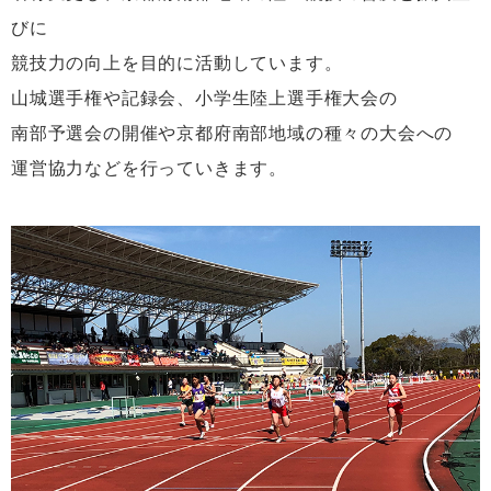
びに
2026/6/4 5月30日に開催しました2026山
競技力の向上を目的に活動しています。
城地方陸上競技大会の決勝一覧を大会結果フ
山城選手権や記録会、小学生陸上選手権大会の
ォームに掲載しました。間違い等がありまし
南部予選会の開催や京都府南部地域の種々の大会への
たら問い合わせフォームよりご連絡くださ
運営協力などを行っていきます。
い。
2026/5/20 スタートリストは参加申込フォ
ームに記載しております。23日までに確認
をお願いします。参加費の振込納入は24日
までにお願いします。
2026/5/18 スタートリストに間違いがあり
ましたので、一旦削除しています。本日20
時頃再度アップする予定です。