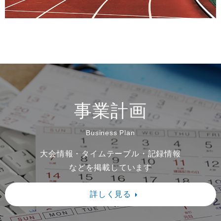
2026/5/17 5月30日実施の山城地方陸上競
技大会のスタートリスト、タイムテーブル、
役員編成、補助員分担、競技注意事項、連絡
事項をアップしました。間違い等につきまし
ては問い合わせフォームよりご連絡くださ
い。競技参加費につきましては5月23日まで
事業計画
に振り込んでいただきますようにお願いいた
Business Plan
します。
大会情報・タイムテーブル・記録情報
2026/4/30 2026山城地方陸上競技大会の
などを掲載しています
エントリーデータの修正を行いました。本年
度よりプログラムは有料となります。必要な
詳しく見る
チーム、個人はエントリー時に申込をしてく