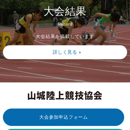
は日程調整の結果、実施が困難な日程となっ
大会結果
たため、中止とさせていただきます。
Record
2025/11/6 第3回記録会の結果をアップし
ました。
大会結果を掲載しています
2025/10/23 第３回記録会のスタートリス
詳しく見る
トを改訂しました。
2025/10/15 京都府小学生陸上競技選手権
大会のスタートリスト改訂版をアップしまし
た。100mは大幅に変更されていますのでご
確認ください。リレーオーダー用紙もアップ
しています。役員編成、役員委嘱状もデータ
大会参加申込フォーム
でアップしています。各自で取り込んでいた