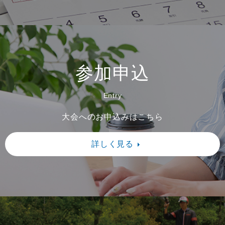
ださい。1冊500円です。 またエ
ントリー締切は5月9日（土）です。
2026/3/9 2026山城小・中学生記録会の
スタートリストを参加申込フォームに掲載し
参加申込
ました。間違い等がありましたら、３月１３
Entry
日までに問い合わせフォームよりご連絡くだ
さい。またタイムテーブル、競技注意事項、
大会へのお申込みはこちら
役員編成、開門、受付時間等については事業
詳しく見る
計画フォームに掲載しています。ご確認くだ
さい。
2026/2/25 2026年度事業（大会）予定を
アップしました。2026山城陸協第1回記録会